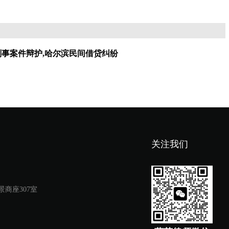
刑事案件辩护,哈尔滨民间借贷纠纷
关注我们
商座307室