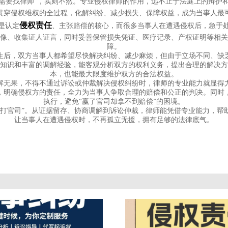
才需要找律师”，实则不然。专业侵权律师的作用，远不止于法庭上的辩护
贯穿侵权维权的全过程，化解纠纷、减少损失、保障权益，成为当事人最
侵权责任
是认定
、主张赔偿的核心，而很多当事人在遭遇侵权后，急于
录像、收集证人证言，同时妥善保管损失凭证、医疗记录、产权证明等相关
障。
生后，双方当事人都希望尽快解决纠纷、减少麻烦，但由于立场不同、缺
律知识和丰富的调解经验，能客观分析双方的权利义务，提出合理的解决方
本，也能最大限度维护双方的合法权益。
解无果，不得不通过诉讼或仲裁解决侵权纠纷时，律师的专业能力就显得
，明确侵权方的责任，全力为当事人争取合理的赔偿和公正的判决。同时
执行，避免“赢了官司却拿不到赔偿”的困境。
“打官司”。从证据留存、协商调解到诉讼仲裁，律师能凭借专业能力，帮
让当事人在遭遇侵权时，不再孤立无援，拥有足够的法律底气。