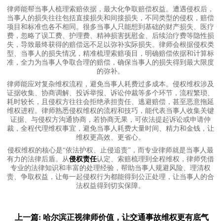
律师能帮当事人梳理索赔依据，最大化争取赔偿权益。遭遇侵权后，
当事人的损失往往包括直接损失和间接损失，不同类型的侵权，赔偿
项目和标准也各不相同。很多当事人只能想到基础的财产损失、医疗
费，忽略了误工费、护理费、精神损害抚慰金、后续治疗费等隐性损
失，导致最终获得的赔偿远不足以弥补实际损失。律师会根据侵权类
型、当事人的损失情况，精准梳理索赔项目，明确赔偿依据和计算标
准，全力为当事人争取合理的赔偿，确保当事人的损失得到最大限度
的弥补。
律师能应对复杂维权流程，避免当事人耗费过多成本。侵权维权涉及
证据收集、协商调解、投诉举报、诉讼仲裁等多个环节，流程繁琐、
耗时较长，且侵权方往往会拒绝承担责任、逃避赔偿，甚至恶意拖延
维权进程。律师熟悉侵权维权的流程和技巧，能代表当事人收集关键
证据、与侵权方沟通协商，若协商无果，可依法提起诉讼或申请仲
裁，全程代理维权事宜，避免当事人耗费大量时间、精力和金钱，让
维权更高效、更省心。
侵权维权的核心是“依法护权、止侵追责”，而专业律师就是当事人最
有力的法律后盾。从
侵权责任
认定、索赔梳理到全程维权，律师凭借
专业的法律知识和丰富的处理经验，帮助当事人规避风险、理清权
责、争取权益，让每一起侵权行为都能得到公正处理，让当事人的合
法权益得到切实保障。
上一篇: 哈尔滨正视律师价值，让交通事故维权更有底气