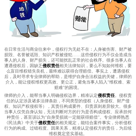
在日常生活与商业往来中，侵权行为无处不在：人身被伤害、财产被
损毁、名誉被诋毁、知识产权被侵犯……这些侵权行为不仅会造成当
事人的人身、财产损失，还可能扰乱正常的社会秩序。很多当事人在
遭遇侵权后，因缺乏
侵权责任
相关法律知识，要么不知如何维权，要
么盲目维权错失良机，最终难以获得合理赔偿。事实上，遭遇侵权
后，及时寻求专业律师的帮助，是维护自身合法权益的关键，律师的
介入，能让侵权维权更高效、更公正，避免当事人陷入“维权难、索
赔难”的困境。
律师的介入，能帮当事人明确侵权边界，精准认定
侵权责任
。侵权责
任的认定涉及诸多法律条款，不同类型的侵权（人身侵权、财产侵
权、知识产权侵权等），其责任构成要件、归责原则差异较大。很多
当事人仅凭自身认知，无法判断对方的行为是否构成侵权、应承担何
种责任，甚至误以为“自身受损就一定能获得赔偿”。专业律师熟悉
《民法典》中关于
侵权责任
的相关规定，能结合案件事实，分析侵权
行为的构成、过错程度、因果关系，精准认定侵权方的责任，为后续
维权奠定坚实基础。