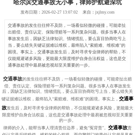
哈尔滨交通事故无小事，律师护航避深坑
发布日期：2026-02-27 13:07:02 来自：jxjlmy.com
交通事故的发生往往猝不及防，一场看似轻微的碰撞，可能牵扯
出赔偿、责任认定、保险理赔等一系列复杂问题。很多当事人在
事故发生后，因缺乏法律知识、情绪慌乱，要么盲目协商吃亏上
当，要么错失关键证据难以维权，最终陷入“索赔难、维权难”的
困境。事实上，交通事故发生后，及时寻求专业律师的帮助，不
仅能规避诸多风险，更能最大限度维护自身合法权益，这也是交
通事故处理中最易被忽视却至关重要的一步。
交通事故
的发生往往猝不及防，一场看似轻微的碰撞，可能牵扯出赔
偿、责任认定、保险理赔等一系列复杂问题。很多当事人在事故发生
后，因缺乏法律知识、情绪慌乱，要么盲目协商吃亏上当，要么错失关
交通事
键证据难以维权，最终陷入“索赔难、维权难”的困境。事实上，
故
发生后，及时寻求专业律师的帮助，不仅能规避诸多风险，更能最大
限度维护自身合法权益，这也是交通事故处理中最易被忽视却至关重要
的一步。
交通事故
律师的介入，能帮当事人理清责任边界，避免“冤背责”。
责
任认定是后续赔偿、维权的核心前提，而交警部门的责任认定书虽具有