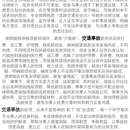
法律效力，但并非绝对不可更改。很多当事人因不了解交通法规，不清
楚责任划分的依据，在交警调查时误说情况、签字确认，导致承担本不
该承担的责任。专业律师熟悉《道路交通安全法》等相关法律法规，能
结合事故现场痕迹、监控录像、证人证言等证据，分析事故成因，明确
各方责任，若对责任认定有异议，可依法申请复核，为当事人争取合理
的责任划分。
交通事故
律师能精准梳理赔偿项目，避免“少索赔”。
赔偿涉及医疗
费、误工费、护理费、残疾赔偿金、精神损害抚慰金等多项内容，不同
伤情、不同情况对应的赔偿标准差异较大。很多当事人仅凭自身认知，
只能想到基础的医疗费、误工费，忽略了后续护理费、营养费、残疾辅
助器具费等隐性损失，导致最终获得的赔偿远不足以弥补实际损失。律
师会根据当事人的伤情、收入状况、伤残等级等，精准计算各项赔偿金
额，明确赔偿依据，确保当事人不会因不懂法律而错失应得的赔偿。
律师能应对复杂理赔流程，避免“被拖延”。交通事故理赔涉及保险公
司、肇事方、受害方等多方主体，流程繁琐、耗时较长，保险公司往往
会以各种理由拖延理赔、降低赔偿金额，肇事方也可能拒不配合赔偿。
律师熟悉保险理赔的流程和技巧，能代表当事人与保险公司、肇事方沟
通协商，提交完整的理赔材料，反驳不合理的拒赔理由，推动理赔流程
高效推进，避免当事人耗费大量时间和精力反复沟通。
交通事故
的处理，从来不是简单的“私了”或“走流程”，每一个环节都关
乎当事人的切身利益。专业律师的作用，不仅是法律层面的指导，更是
全程的护航者，帮助当事人规避风险、理清权责、争取权益，让事故处
理更高效、更公正，让当事人在困境中获得最有力的法律支撑。