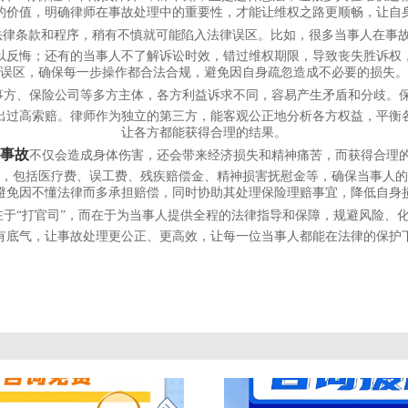
的价值，明确律师在事故处理中的重要性，才能让维权之路更顺畅，让自
法律条款和程序，稍有不慎就可能陷入法律误区。比如，很多当事人在事
以反悔；还有的当事人不了解诉讼时效，错过维权期限，导致丧失胜诉权
误区，确保每一步操作都合法合规，避免因自身疏忽造成不必要的损失。
事方、保险公司等多方主体，各方利益诉求不同，容易产生矛盾和分歧。
出过高索赔。律师作为独立的第三方，能客观公正地分析各方权益，平衡
让各方都能获得合理的结果。
事故
不仅会造成身体伤害，还会带来经济损失和精神痛苦，而获得合理
偿，包括医疗费、误工费、残疾赔偿金、精神损害抚慰金等，确保当事人的
避免因不懂法律而多承担赔偿，同时协助其处理保险理赔事宜，降低自身
在于“打官司”，而在于为当事人提供全程的法律指导和保障，规避风险、
有底气，让事故处理更公正、更高效，让每一位当事人都能在法律的保护