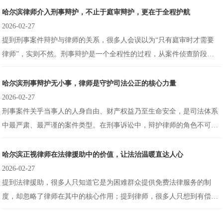
保障当事人的合法权益、维护司法公正，而律师，正是这份价值的践行
哈尔滨律师介入刑事辩护，不止于庭审辩护，更在于全程护航
者和守护者。正视律师在刑事辩护中的价值，明确二者的紧密关系，才
2026-02-27
能让刑事诉讼真正实现“罚当其罪、公正无私”，守护每一个人的合法权
提到刑事案件辩护与律师的关系，很多人会误以为“只有庭审时才需要
益。
律师”，实则不然。刑事辩护是一个全程性的过程，从案件侦查阶段到
审判终结，每一个环节都离不开律师的专业介入。专业刑事辩护律师的
作用，远不止于法庭上的唇枪舌剑，更在于全程为当事人提供法律指
哈尔滨刑事辩护无小事，律师是守护司法公正的核心力量
导、权益维护，化解法律风险，是当事人在刑事诉讼中最可靠的后盾，
2026-02-27
二者紧密结合，才能让刑事辩护真正发挥作用。
刑事案件关乎当事人的人身自由、财产权益乃至生命安全，是司法体系
中最严肃、最严谨的案件类型。在刑事诉讼中，辩护律师的角色不可或
缺，他们既是当事人合法权益的守护者，也是司法公正的践行者。刑事
案件辩护与律师，是共生共荣、密不可分的关系——没有律师的专业辩
哈尔滨正视律师在法律援助中的价值，让法治温暖直达人心
护，当事人的合法权益难以得到充分保障；脱离刑事辩护，律师的职业
2026-02-27
价值也无法在司法领域充分彰显，二者携手，共同筑牢司法公正的防
提到法律援助，很多人只知道它是为困难群众提供免费法律服务的制
线。
度，却忽略了律师在其中的核心作用；提到律师，很多人只想到有偿的
案件代理，却不知他们在法律援助中默默奉献、守护弱势群体的身影。