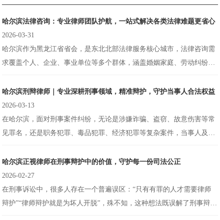
哈尔滨法律咨询：专业律师团队护航，一站式解决各类法律难题更省心
2026-03-31
哈尔滨作为黑龙江省省会，是东北北部法律服务核心城市，法律咨询需
求覆盖个人、企业、事业单位等多个群体，涵盖婚姻家庭、劳动纠纷、
刑事辩护、合同纠纷、房产纠纷等多个领域。据行业数据显示，2026年
哈尔滨法律咨询市场需求同比增长25%，其中个人法律咨询需求占比达
哈尔滨刑辩律师｜专业深耕刑事领域，精准辩护，守护当事人合法权益
68%，企业法律顾问需求增速最快。但多数群众与企业在寻求法律咨询
2026-03-13
时，常遭遇律师资质参差不齐、收费混乱、咨询不专业、售后无保障等
在哈尔滨，面对刑事案件纠纷，无论是涉嫌诈骗、盗窃、故意伤害等常
问题，专业哈尔滨法律咨询机构凭借正规资质、资深律师团队、透明服
见罪名，还是职务犯罪、毒品犯罪、经济犯罪等复杂案件，当事人及家
务，成为各类法律需求者的首选，覆盖哈尔滨道里区、南岗区、道外区
属往往陷入焦虑无助：不懂刑事诉讼流程、不清楚自身合法权益、担心
等9个行政区，一站式解决各类法律难题。
辩护不到位影响案件结果，盲目找律师又怕遇到“泛领域律师”，专业度
哈尔滨正视律师在刑事辩护中的价值，守护每一份司法公正
不足、缺乏刑事辩护实战经验，错失最佳辩护时机。其实，选择专业哈
2026-02-27
尔滨刑辩律师，就能破解这些困境，凭借扎实的法律功底、丰富的实战
在刑事诉讼中，很多人存在一个普遍误区：“只有有罪的人才需要律师
经验、精准的辩护策略，全程护航，最大限度维护当事人的合法权益，
辩护”“律师辩护就是为坏人开脱”，殊不知，这种想法既误解了刑事辩护
助力当事人摆脱刑事困境。
的意义，也忽视了律师在刑事辩护中的核心价值。刑事辩护的本质，是