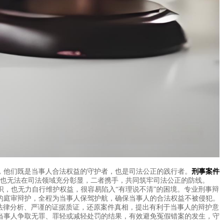
，他们既是当事人合法权益的守护者，也是司法公正的践行者。
刑事案件
也无法在司法领域充分彰显，二者携手，共同筑牢司法公正的防线。
，也无力自行维护权益，很容易陷入“有理说不清”的困境。专业刑事辩
的庭审辩护，全程为当事人保驾护航，确保当事人的合法权益不被侵犯。
法律分析、严谨的证据质证，还原案件真相，提出有利于当事人的辩护意
当事人争取无罪、罪轻或减轻处罚的结果，有效避免冤假错案的发生，守