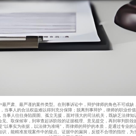
中最严肃、最严谨的案件类型。在刑事诉讼中，辩护律师的角色不可或缺
，当事人的合法权益难以得到充分保障；脱离刑事辩护，律师的职业价值
，当事人往往身陷囹圄、孤立无援，面对强大的司法机关，既缺乏法律知识
会见、取保候审，到审查起诉阶段的证据梳理、意见提交，再到审判阶段
是“以事实为依据，以法律为准绳”，而律师的辩护的本质，是通过专业的
知识，能精准发现案件中的疑点、证据中的漏洞，反驳不合理的指控，为