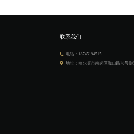
联系我们
电话：18745194515
地址：哈尔滨市南岗区嵩山路78号御景